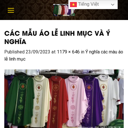
Skip
Tiếng Việt
to
content
CÁC MẪU ÁO LỄ LINH MỤC VÀ Ý
NGHĨA
Published
23/09/2023
at
1179 × 646
in
Ý nghĩa các màu áo
lễ linh mục