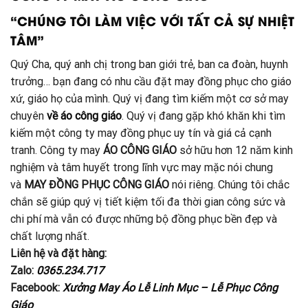
“CHÚNG TÔI LÀM VIỆC VỚI TẤT CẢ SỰ NHIỆT
TÂM”
Quý Cha, quý anh chị trong ban giới trẻ, ban ca đoàn, huynh
trưởng… bạn đang có nhu cầu đặt may đồng phục cho giáo
xứ, giáo họ của mình. Quý vị đang tìm kiếm một cơ sở may
chuyên
về áo công giáo
. Quý vị đang gặp khó khăn khi tìm
kiếm một công ty may đồng phục uy tín và giá cả cạnh
tranh. Công ty may
ÁO CÔNG GIÁO
sở hữu hơn 12 năm kinh
nghiệm và tâm huyết trong lĩnh vực may mặc nói chung
và
MAY ĐỒNG PHỤC CÔNG GIÁO
nói riêng. Chúng tôi chắc
chắn sẽ giúp quý vị tiết kiệm tối đa thời gian công sức và
chi phí mà vẫn có được những bộ đồng phục bền đẹp và
chất lượng nhất.
Liên hệ và đặt hàng:
Zalo:
0365.234.717
Facebook:
Xưởng May Áo Lễ Linh Mục – Lễ Phục Công
Giáo