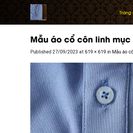
Skip
to
Trang
content
Mẫu áo cổ côn linh mục –
Published
27/09/2023
at
619 × 619
in
Mẫu áo cổ