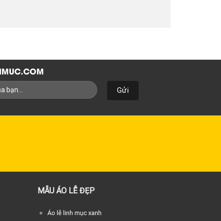
NHMUC.COM
MẪU ÁO LỄ ĐẸP
Áo lễ linh mục xanh