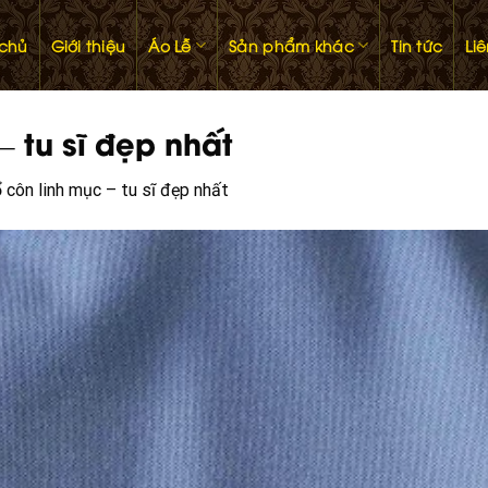
 chủ
Giới thiệu
Áo Lễ
Sản phẩm khác
Tin tức
Li
 tu sĩ đẹp nhất
 côn linh mục – tu sĩ đẹp nhất