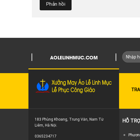
AOLELINHMUC.COM
TRA
183 Phùng Khoang, Trung Văn, Nam Từ
HỖ TRỢ
Liêm, Hà Nội.
Phương
0365234717