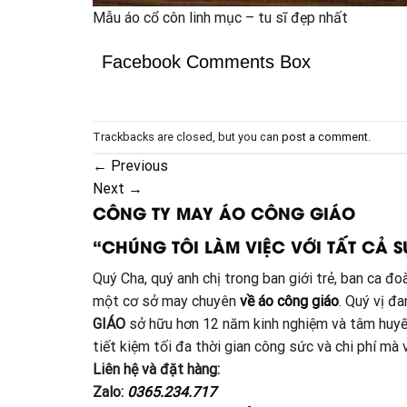
Mẫu áo cổ côn linh mục – tu sĩ đẹp nhất
Facebook Comments Box
Trackbacks are closed, but you can
post a comment
.
←
Previous
Next
→
CÔNG TY MAY ÁO CÔNG GIÁO
“CHÚNG TÔI LÀM VIỆC VỚI TẤT CẢ S
Quý Cha, quý anh chị trong ban giới trẻ, ban ca 
một cơ sở may chuyên
về áo công giáo
. Quý vị đ
GIÁO
sở hữu hơn 12 năm kinh nghiệm và tâm huyế
tiết kiệm tối đa thời gian công sức và chi phí m
Liên hệ và đặt hàng:
Zalo:
0365.234.717