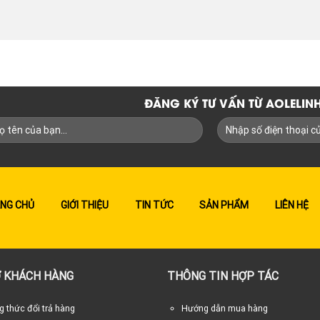
ĐĂNG KÝ TƯ VẤN TỪ AOLELI
NG CHỦ
GIỚI THIỆU
TIN TỨC
SẢN PHẨM
LIÊN HỆ
 KHÁCH HÀNG
THÔNG TIN HỢP TÁC
 thức đổi trả hàng
Hướng dẫn mua hàng