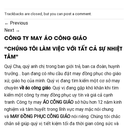
Trackbacks are closed, but you can
post a comment
.
←
Previous
Next
→
CÔNG TY MAY ÁO CÔNG GIÁO
“CHÚNG TÔI LÀM VIỆC VỚI TẤT CẢ SỰ NHIỆT
TÂM”
Quý Cha, quý anh chị trong ban giới trẻ, ban ca đoàn, huynh
trưởng… bạn đang có nhu cầu đặt may đồng phục cho giáo
xứ, giáo họ của mình. Quý vị đang tìm kiếm một cơ sở may
chuyên
về áo công giáo
. Quý vị đang gặp khó khăn khi tìm
kiếm một công ty may đồng phục uy tín và giá cả cạnh
tranh. Công ty may
ÁO CÔNG GIÁO
sở hữu hơn 12 năm kinh
nghiệm và tâm huyết trong lĩnh vực may mặc nói chung
và
MAY ĐỒNG PHỤC CÔNG GIÁO
nói riêng. Chúng tôi chắc
chắn sẽ giúp quý vị tiết kiệm tối đa thời gian công sức và