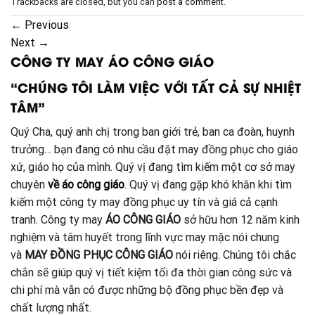
Trackbacks are closed, but you can
post a comment
.
←
Previous
Next
→
CÔNG TY MAY ÁO CÔNG GIÁO
“CHÚNG TÔI LÀM VIỆC VỚI TẤT CẢ SỰ NHIỆT
TÂM”
Quý Cha, quý anh chị trong ban giới trẻ, ban ca đoàn, huynh
trưởng… bạn đang có nhu cầu đặt may đồng phục cho giáo
xứ, giáo họ của mình. Quý vị đang tìm kiếm một cơ sở may
chuyên
về áo công giáo
. Quý vị đang gặp khó khăn khi tìm
kiếm một công ty may đồng phục uy tín và giá cả cạnh
tranh. Công ty may
ÁO CÔNG GIÁO
sở hữu hơn 12 năm kinh
nghiệm và tâm huyết trong lĩnh vực may mặc nói chung
và
MAY ĐỒNG PHỤC CÔNG GIÁO
nói riêng. Chúng tôi chắc
chắn sẽ giúp quý vị tiết kiệm tối đa thời gian công sức và
chi phí mà vẫn có được những bộ đồng phục bền đẹp và
chất lượng nhất.