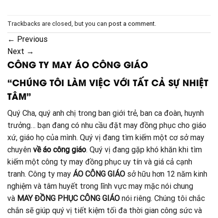
Trackbacks are closed, but you can
post a comment
.
←
Previous
Next
→
CÔNG TY MAY ÁO CÔNG GIÁO
“CHÚNG TÔI LÀM VIỆC VỚI TẤT CẢ SỰ NHIỆT
TÂM”
Quý Cha, quý anh chị trong ban giới trẻ, ban ca đoàn, huynh
trưởng… bạn đang có nhu cầu đặt may đồng phục cho giáo
xứ, giáo họ của mình. Quý vị đang tìm kiếm một cơ sở may
chuyên
về áo công giáo
. Quý vị đang gặp khó khăn khi tìm
kiếm một công ty may đồng phục uy tín và giá cả cạnh
tranh. Công ty may
ÁO CÔNG GIÁO
sở hữu hơn 12 năm kinh
nghiệm và tâm huyết trong lĩnh vực may mặc nói chung
và
MAY ĐỒNG PHỤC CÔNG GIÁO
nói riêng. Chúng tôi chắc
chắn sẽ giúp quý vị tiết kiệm tối đa thời gian công sức và