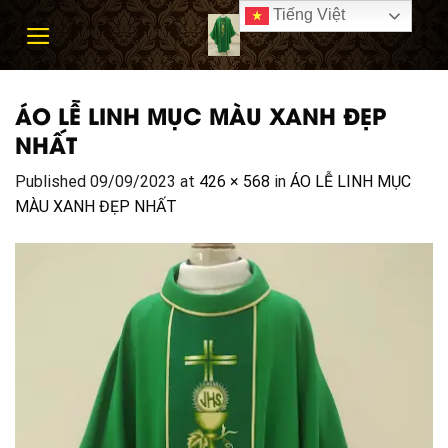
Skip
Tiếng Việt
to
content
ÁO LỄ LINH MỤC MÀU XANH ĐẸP
NHẤT
Published
09/09/2023
at
426 × 568
in
ÁO LỄ LINH MỤC
MÀU XANH ĐẸP NHẤT