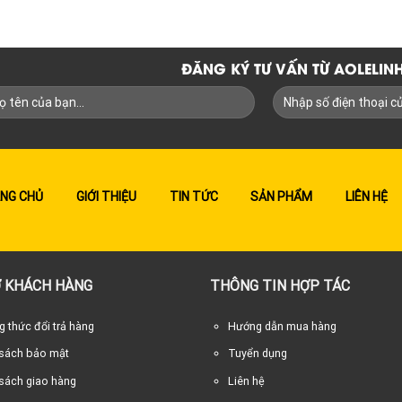
ĐĂNG KÝ TƯ VẤN TỪ AOLELI
NG CHỦ
GIỚI THIỆU
TIN TỨC
SẢN PHẨM
LIÊN HỆ
 KHÁCH HÀNG
THÔNG TIN HỢP TÁC
 thức đổi trả hàng
Hướng dẫn mua hàng
 sách bảo mật
Tuyển dụng
sách giao hàng
Liên hệ