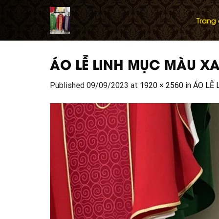
Skip
to
Trang
content
ÁO LỄ LINH MỤC MÀU X
Published
09/09/2023
at
1920 × 2560
in
ÁO LỄ