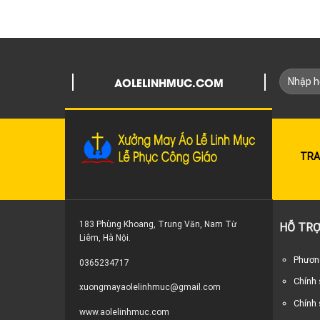
AOLELINHMUC.COM
TRA
183 Phùng Khoang, Trung Văn, Nam Từ
HỖ TRỢ
Liêm, Hà Nội.
Phương
0365234717
Chính
xuongmayaolelinhmuc@gmail.com
Chính 
www.aolelinhmuc.com