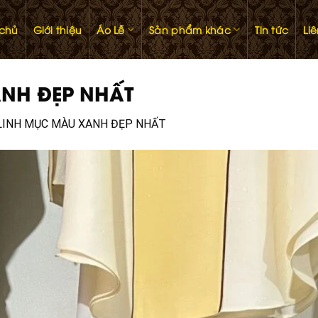
 chủ
Giới thiệu
Áo Lễ
Sản phẩm khác
Tin tức
Li
ANH ĐẸP NHẤT
 LINH MỤC MÀU XANH ĐẸP NHẤT