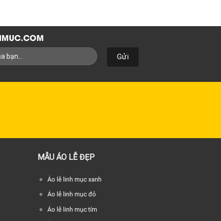
NHMUC.COM
MẪU ÁO LỄ ĐẸP
Áo lễ linh mục xanh
Áo lễ linh mục đỏ
Áo lễ linh mục tím