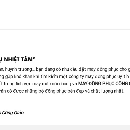
Ự NHIỆT TÂM”
đoàn, huynh trưởng… bạn đang có nhu cầu đặt may đồng phục cho g
ang gặp khó khăn khi tìm kiếm một công ty may đồng phục uy tín
t trong lĩnh vực may mặc nói chung và
MAY ĐỒNG PHỤC CÔNG 
à vẫn có được những bộ đồng phục bền đẹp và chất lượng nhất.
c Công Giáo