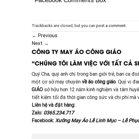
Facebook Comments Box
Trackbacks are closed, but you can
post a comment
.
←
Previous
Next
→
CÔNG TY MAY ÁO CÔNG GIÁO
“CHÚNG TÔI LÀM VIỆC VỚI TẤT CẢ S
Quý Cha, quý anh chị trong ban giới trẻ, ban ca 
một cơ sở may chuyên
về áo công giáo
. Quý vị đ
GIÁO
sở hữu hơn 12 năm kinh nghiệm và tâm huyế
tiết kiệm tối đa thời gian công sức và chi phí m
Liên hệ và đặt hàng:
Zalo:
0365.234.717
Facebook:
Xưởng May Áo Lễ Linh Mục – Lễ Phụ