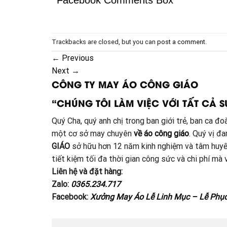
Facebook Comments Box
Trackbacks are closed, but you can
post a comment
.
←
Previous
Next
→
CÔNG TY MAY ÁO CÔNG GIÁO
“CHÚNG TÔI LÀM VIỆC VỚI TẤT CẢ S
Quý Cha, quý anh chị trong ban giới trẻ, ban ca 
một cơ sở may chuyên
về áo công giáo
. Quý vị đ
GIÁO
sở hữu hơn 12 năm kinh nghiệm và tâm huyế
tiết kiệm tối đa thời gian công sức và chi phí m
Liên hệ và đặt hàng:
Zalo:
0365.234.717
Facebook:
Xưởng May Áo Lễ Linh Mục – Lễ Phụ