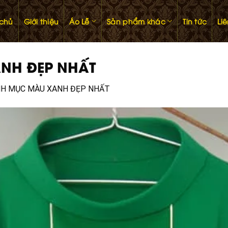
 chủ
Giới thiệu
Áo Lễ
Sản phẩm khác
Tin tức
Li
ANH ĐẸP NHẤT
INH MỤC MÀU XANH ĐẸP NHẤT