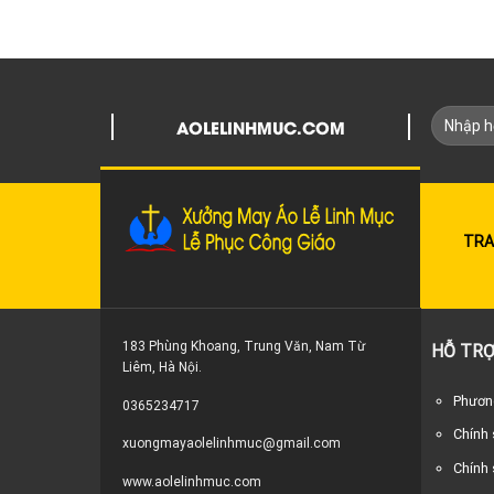
AOLELINHMUC.COM
TRA
183 Phùng Khoang, Trung Văn, Nam Từ
HỖ TRỢ
Liêm, Hà Nội.
Phương
0365234717
Chính
xuongmayaolelinhmuc@gmail.com
Chính 
www.aolelinhmuc.com