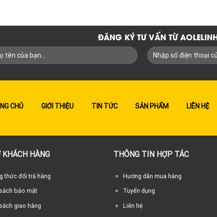
ĐĂNG KÝ TƯ VẤN TỪ AOLELI
NG CHỦ
GIỚI THIỆU
TIN TỨC
SẢN PHẨM
LIÊN HỆ
 KHÁCH HÀNG
THÔNG TIN HỢP TÁC
 thức đổi trả hàng
Hướng dẫn mua hàng
 sách bảo mật
Tuyển dụng
sách giao hàng
Liên hệ