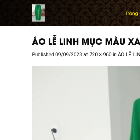
Skip
to
Trang
content
ÁO LỄ LINH MỤC MÀU X
Published
09/09/2023
at
720 × 960
in
ÁO LỄ L