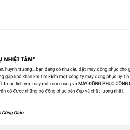
Ự NHIỆT TÂM”
đoàn, huynh trưởng… bạn đang có nhu cầu đặt may đồng phục cho g
ang gặp khó khăn khi tìm kiếm một công ty may đồng phục uy tín
t trong lĩnh vực may mặc nói chung và
MAY ĐỒNG PHỤC CÔNG 
à vẫn có được những bộ đồng phục bền đẹp và chất lượng nhất.
c Công Giáo