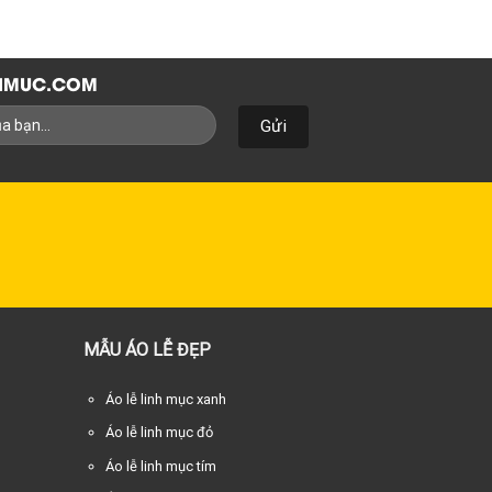
NHMUC.COM
MẪU ÁO LỄ ĐẸP
Áo lễ linh mục xanh
Áo lễ linh mục đỏ
Áo lễ linh mục tím