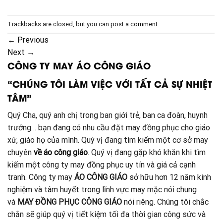
Trackbacks are closed, but you can
post a comment
.
←
Previous
Next
→
CÔNG TY MAY ÁO CÔNG GIÁO
“CHÚNG TÔI LÀM VIỆC VỚI TẤT CẢ SỰ NHIỆT
TÂM”
Quý Cha, quý anh chị trong ban giới trẻ, ban ca đoàn, huynh
trưởng… bạn đang có nhu cầu đặt may đồng phục cho giáo
xứ, giáo họ của mình. Quý vị đang tìm kiếm một cơ sở may
chuyên
về áo công giáo
. Quý vị đang gặp khó khăn khi tìm
kiếm một công ty may đồng phục uy tín và giá cả cạnh
tranh. Công ty may
ÁO CÔNG GIÁO
sở hữu hơn 12 năm kinh
nghiệm và tâm huyết trong lĩnh vực may mặc nói chung
và
MAY ĐỒNG PHỤC CÔNG GIÁO
nói riêng. Chúng tôi chắc
chắn sẽ giúp quý vị tiết kiệm tối đa thời gian công sức và