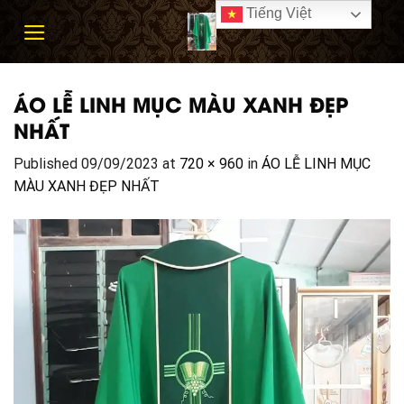
Skip
Tiếng Việt
to
content
ÁO LỄ LINH MỤC MÀU XANH ĐẸP
NHẤT
Published
09/09/2023
at
720 × 960
in
ÁO LỄ LINH MỤC
MÀU XANH ĐẸP NHẤT