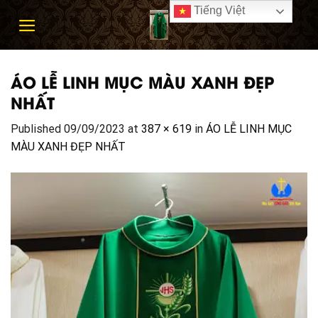
Skip
Tiếng Việt
to
content
ÁO LỄ LINH MỤC MÀU XANH ĐẸP
NHẤT
Published
09/09/2023
at
387 × 619
in
ÁO LỄ LINH MỤC
MÀU XANH ĐẸP NHẤT