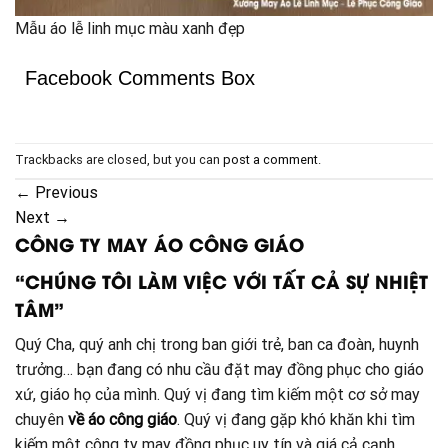
Mẫu áo lễ linh mục màu xanh đẹp
Facebook Comments Box
Trackbacks are closed, but you can
post a comment
.
←
Previous
Next
→
CÔNG TY MAY ÁO CÔNG GIÁO
“CHÚNG TÔI LÀM VIỆC VỚI TẤT CẢ SỰ NHIỆT
TÂM”
Quý Cha, quý anh chị trong ban giới trẻ, ban ca đoàn, huynh
trưởng… bạn đang có nhu cầu đặt may đồng phục cho giáo
xứ, giáo họ của mình. Quý vị đang tìm kiếm một cơ sở may
chuyên
về áo công giáo
. Quý vị đang gặp khó khăn khi tìm
kiếm một công ty may đồng phục uy tín và giá cả cạnh