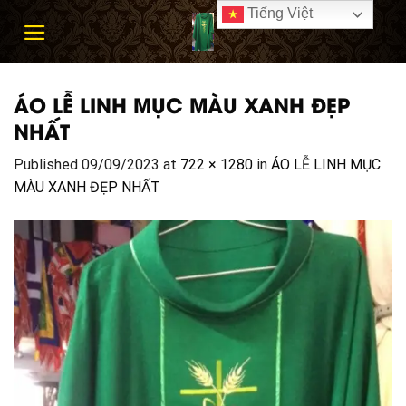
Skip
Tiếng Việt
to
content
ÁO LỄ LINH MỤC MÀU XANH ĐẸP
NHẤT
Published
09/09/2023
at
722 × 1280
in
ÁO LỄ LINH MỤC
MÀU XANH ĐẸP NHẤT