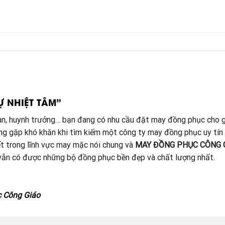
Ự NHIỆT TÂM”
đoàn, huynh trưởng… bạn đang có nhu cầu đặt may đồng phục cho g
ang gặp khó khăn khi tìm kiếm một công ty may đồng phục uy tín
t trong lĩnh vực may mặc nói chung và
MAY ĐỒNG PHỤC CÔNG 
à vẫn có được những bộ đồng phục bền đẹp và chất lượng nhất.
c Công Giáo