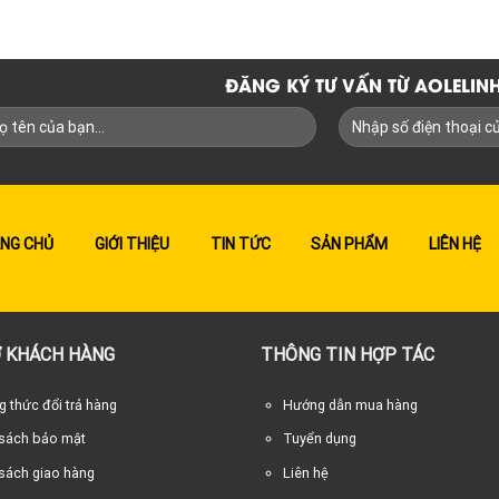
ĐĂNG KÝ TƯ VẤN TỪ AOLELI
NG CHỦ
GIỚI THIỆU
TIN TỨC
SẢN PHẨM
LIÊN HỆ
 KHÁCH HÀNG
THÔNG TIN HỢP TÁC
 thức đổi trả hàng
Hướng dẫn mua hàng
 sách bảo mật
Tuyển dụng
sách giao hàng
Liên hệ