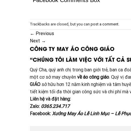
Facebook Comments Box
Trackbacks are closed, but you can
post a comment
.
←
Previous
Next
→
CÔNG TY MAY ÁO CÔNG GIÁO
“CHÚNG TÔI LÀM VIỆC VỚI TẤT CẢ S
Quý Cha, quý anh chị trong ban giới trẻ, ban ca 
một cơ sở may chuyên
về áo công giáo
. Quý vị đ
GIÁO
sở hữu hơn 12 năm kinh nghiệm và tâm huyế
tiết kiệm tối đa thời gian công sức và chi phí m
Liên hệ và đặt hàng:
Zalo:
0365.234.717
Facebook:
Xưởng May Áo Lễ Linh Mục – Lễ Phụ