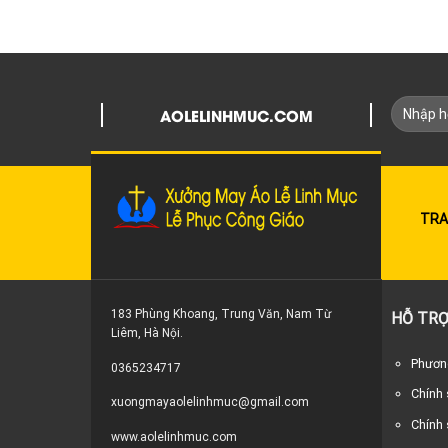
AOLELINHMUC.COM
TRA
183 Phùng Khoang, Trung Văn, Nam Từ
HỖ TRỢ
Liêm, Hà Nội.
Phương
0365234717
Chính
xuongmayaolelinhmuc@gmail.com
Chính 
www.aolelinhmuc.com