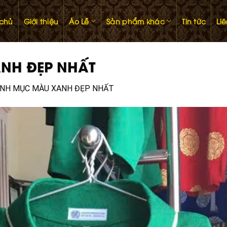
 chủ
Giới thiệu
Áo Lễ
Sản phẩm khác
Tin tức
Li
ANH ĐẸP NHẤT
LINH MỤC MÀU XANH ĐẸP NHẤT