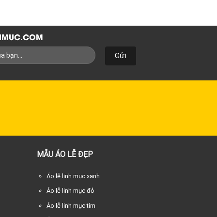
NHMUC.COM
MẪU ÁO LỄ ĐẸP
Áo lễ linh mục xanh
Áo lễ linh mục đỏ
Áo lễ linh mục tím