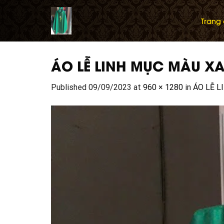
Skip
to
Trang
content
ÁO LỄ LINH MỤC MÀU X
Published
09/09/2023
at
960 × 1280
in
ÁO LỄ 