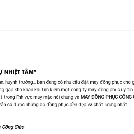
Ự NHIỆT TÂM”
đoàn, huynh trưởng… bạn đang có nhu cầu đặt may đồng phục cho g
ang gặp khó khăn khi tìm kiếm một công ty may đồng phục uy tín
t trong lĩnh vực may mặc nói chung và
MAY ĐỒNG PHỤC CÔNG 
à vẫn có được những bộ đồng phục bền đẹp và chất lượng nhất.
c Công Giáo