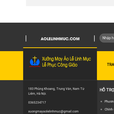
AOLELINHMUC.COM
TRA
183 Phùng Khoang, Trung Văn, Nam Từ
HỖ TRỢ
Liêm, Hà Nội.
Phương
0365234717
Chính
xuongmayaolelinhmuc@gmail.com