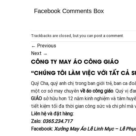
Facebook Comments Box
Trackbacks are closed, but you can
post a comment
.
←
Previous
Next
→
CÔNG TY MAY ÁO CÔNG GIÁO
“CHÚNG TÔI LÀM VIỆC VỚI TẤT CẢ S
Quý Cha, quý anh chị trong ban giới trẻ, ban ca 
một cơ sở may chuyên
về áo công giáo
. Quý vị đ
GIÁO
sở hữu hơn 12 năm kinh nghiệm và tâm huyế
tiết kiệm tối đa thời gian công sức và chi phí m
Liên hệ và đặt hàng:
Zalo:
0365.234.717
Facebook:
Xưởng May Áo Lễ Linh Mục – Lễ Phụ