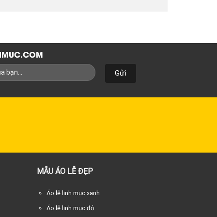
NHMUC.COM
MẪU ÁO LỄ ĐẸP
Áo lễ linh mục xanh
Áo lễ linh mục đỏ