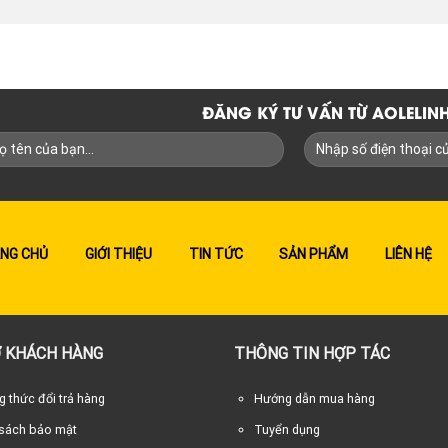
ĐĂNG KÝ TƯ VẤN TỪ AOLELI
NG CHỦ
GIỚI THIỆU
TIN TỨC
SẢN PHẨM
LIÊN HỆ
 KHÁCH HÀNG
THÔNG TIN HỢP TÁC
 thức đổi trả hàng
Hướng dẫn mua hàng
 sách bảo mật
Tuyển dụng