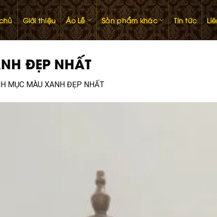
 chủ
Giới thiệu
Áo Lễ
Sản phẩm khác
Tin tức
Li
ANH ĐẸP NHẤT
INH MỤC MÀU XANH ĐẸP NHẤT