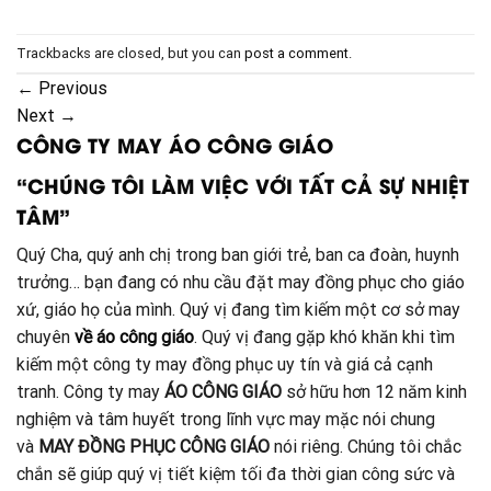
Trackbacks are closed, but you can
post a comment
.
←
Previous
Next
→
CÔNG TY MAY ÁO CÔNG GIÁO
“CHÚNG TÔI LÀM VIỆC VỚI TẤT CẢ SỰ NHIỆT
TÂM”
Quý Cha, quý anh chị trong ban giới trẻ, ban ca đoàn, huynh
trưởng… bạn đang có nhu cầu đặt may đồng phục cho giáo
xứ, giáo họ của mình. Quý vị đang tìm kiếm một cơ sở may
chuyên
về áo công giáo
. Quý vị đang gặp khó khăn khi tìm
kiếm một công ty may đồng phục uy tín và giá cả cạnh
tranh. Công ty may
ÁO CÔNG GIÁO
sở hữu hơn 12 năm kinh
nghiệm và tâm huyết trong lĩnh vực may mặc nói chung
và
MAY ĐỒNG PHỤC CÔNG GIÁO
nói riêng. Chúng tôi chắc
chắn sẽ giúp quý vị tiết kiệm tối đa thời gian công sức và