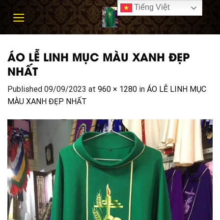
Skip
Tiếng Việt
to
content
ÁO LỄ LINH MỤC MÀU XANH ĐẸP
NHẤT
Published
09/09/2023
at
960 × 1280
in
ÁO LỄ LINH MỤC
MÀU XANH ĐẸP NHẤT