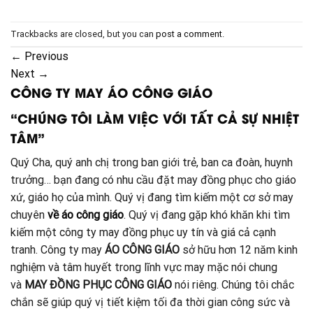
Trackbacks are closed, but you can
post a comment
.
←
Previous
Next
→
CÔNG TY MAY ÁO CÔNG GIÁO
“CHÚNG TÔI LÀM VIỆC VỚI TẤT CẢ SỰ NHIỆT
TÂM”
Quý Cha, quý anh chị trong ban giới trẻ, ban ca đoàn, huynh
trưởng… bạn đang có nhu cầu đặt may đồng phục cho giáo
xứ, giáo họ của mình. Quý vị đang tìm kiếm một cơ sở may
chuyên
về áo công giáo
. Quý vị đang gặp khó khăn khi tìm
kiếm một công ty may đồng phục uy tín và giá cả cạnh
tranh. Công ty may
ÁO CÔNG GIÁO
sở hữu hơn 12 năm kinh
nghiệm và tâm huyết trong lĩnh vực may mặc nói chung
và
MAY ĐỒNG PHỤC CÔNG GIÁO
nói riêng. Chúng tôi chắc
chắn sẽ giúp quý vị tiết kiệm tối đa thời gian công sức và