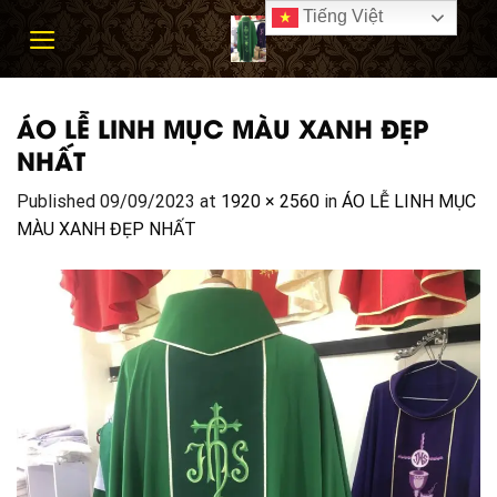
Skip
Tiếng Việt
to
content
ÁO LỄ LINH MỤC MÀU XANH ĐẸP
NHẤT
Published
09/09/2023
at
1920 × 2560
in
ÁO LỄ LINH MỤC
MÀU XANH ĐẸP NHẤT