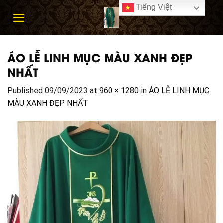
Skip
Tiếng Việt
to
content
ÁO LỄ LINH MỤC MÀU XANH ĐẸP
NHẤT
Published
09/09/2023
at
960 × 1280
in
ÁO LỄ LINH MỤC
MÀU XANH ĐẸP NHẤT