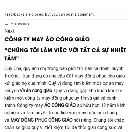
Trackbacks are closed, but you can
post a comment
.
←
Previous
Next
→
CÔNG TY MAY ÁO CÔNG GIÁO
“CHÚNG TÔI LÀM VIỆC VỚI TẤT CẢ SỰ NHIỆT
TÂM”
Quý Cha, quý anh chị trong ban giới trẻ, ban ca đoàn, huynh
trưởng… bạn đang có nhu cầu đặt may đồng phục cho giáo
xứ, giáo họ của mình. Quý vị đang tìm kiếm một cơ sở may
chuyên
về áo công giáo
. Quý vị đang gặp khó khăn khi tìm
kiếm một công ty may đồng phục uy tín và giá cả cạnh
tranh. Công ty may
ÁO CÔNG GIÁO
sở hữu hơn 12 năm kinh
nghiệm và tâm huyết trong lĩnh vực may mặc nói chung
và
MAY ĐỒNG PHỤC CÔNG GIÁO
nói riêng. Chúng tôi chắc
chắn sẽ giúp quý vị tiết kiệm tối đa thời gian công sức và