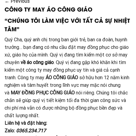
←
Previous
CÔNG TY MAY ÁO CÔNG GIÁO
“CHÚNG TÔI LÀM VIỆC VỚI TẤT CẢ SỰ NHIỆT
TÂM”
Quý Cha, quý anh chị trong ban giới trẻ, ban ca đoàn, huynh
trưởng… bạn đang có nhu cầu đặt may đồng phục cho giáo
xứ, giáo họ của mình. Quý vị đang tìm kiếm một cơ sở may
chuyên
về áo công giáo
. Quý vị đang gặp khó khăn khi tìm
kiếm một công ty may đồng phục uy tín và giá cả cạnh
tranh. Công ty may
ÁO CÔNG GIÁO
sở hữu hơn 12 năm kinh
nghiệm và tâm huyết trong lĩnh vực may mặc nói chung
và
MAY ĐỒNG PHỤC CÔNG GIÁO
nói riêng. Chúng tôi chắc
chắn sẽ giúp quý vị tiết kiệm tối đa thời gian công sức và
chi phí mà vẫn có được những bộ đồng phục bền đẹp và
chất lượng nhất.
Liên hệ và đặt hàng:
Zalo:
0365.234.717