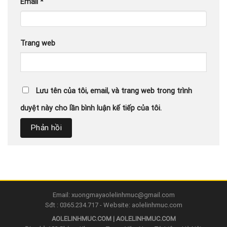
Email
*
Trang web
Lưu tên của tôi, email, và trang web trong trình
duyệt này cho lần bình luận kế tiếp của tôi.
Email: xuongmayaolelinhmuc@gmail.com
Sđt : 0365.234.717 - Website: aolelinhmuc.com
AOLELINHMUC.COM | AOLELINHMUC.COM