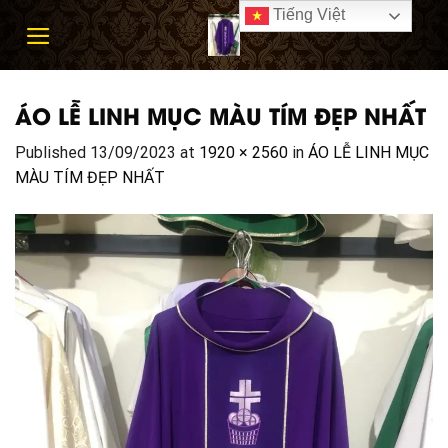
Skip
Tiếng Việt
to
content
ÁO LỄ LINH MỤC MÀU TÍM ĐẸP NHẤT
Published
13/09/2023
at
1920 × 2560
in
ÁO LỄ LINH MỤC
MÀU TÍM ĐẸP NHẤT