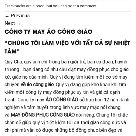
Trackbacks are closed, but you can
post a comment
.
←
Previous
Next
→
CÔNG TY MAY ÁO CÔNG GIÁO
“CHÚNG TÔI LÀM VIỆC VỚI TẤT CẢ SỰ NHIỆT
TÂM”
Quý Cha, quý anh chị trong ban giới trẻ, ban ca đoàn, huynh
trưởng… bạn đang có nhu cầu đặt may đồng phục cho giáo
xứ, giáo họ của mình. Quý vị đang tìm kiếm một cơ sở may
chuyên
về áo công giáo
. Quý vị đang gặp khó khăn khi tìm
kiếm một công ty may đồng phục uy tín và giá cả cạnh
tranh. Công ty may
ÁO CÔNG GIÁO
sở hữu hơn 12 năm kinh
nghiệm và tâm huyết trong lĩnh vực may mặc nói chung
và
MAY ĐỒNG PHỤC CÔNG GIÁO
nói riêng. Chúng tôi chắc
chắn sẽ giúp quý vị tiết kiệm tối đa thời gian công sức và
chi phí mà vẫn có được những bộ đồng phục bền đẹp và