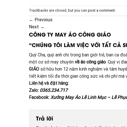
Trackbacks are closed, but you can
post a comment
.
←
Previous
Next
→
CÔNG TY MAY ÁO CÔNG GIÁO
“CHÚNG TÔI LÀM VIỆC VỚI TẤT CẢ S
Quý Cha, quý anh chị trong ban giới trẻ, ban ca 
một cơ sở may chuyên
về áo công giáo
. Quý vị đ
GIÁO
sở hữu hơn 12 năm kinh nghiệm và tâm huyế
tiết kiệm tối đa thời gian công sức và chi phí m
Liên hệ và đặt hàng:
Zalo:
0365.234.717
Facebook:
Xưởng May Áo Lễ Linh Mục – Lễ Phụ
Trả lời