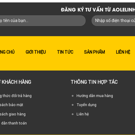
ĐĂNG KÝ TƯ VẤN TỪ AOLELI
NG CHỦ
GIỚI THIỆU
TIN TỨC
SẢN PHẨM
LIÊN HỆ
 KHÁCH HÀNG
THÔNG TIN HỢP TÁC
 thức đổi trả hàng
Hướng dẫn mua hàng
 sách bảo mật
Tuyển dụng
sách giao hàng
Liên hệ
 dẫn thanh toán