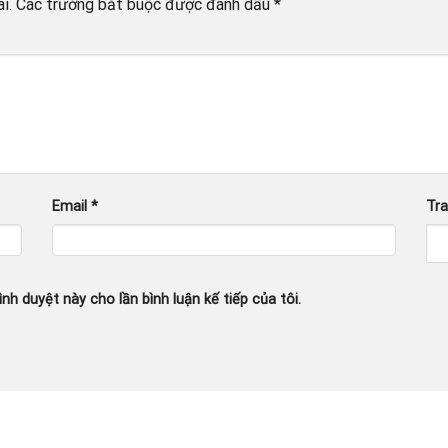
i.
Các trường bắt buộc được đánh dấu
*
Email
*
Tr
ình duyệt này cho lần bình luận kế tiếp của tôi.