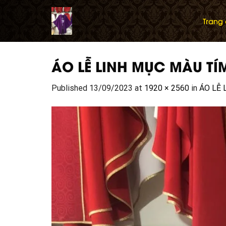
Skip
to
Trang
content
ÁO LỄ LINH MỤC MÀU TÍ
Published
13/09/2023
at
1920 × 2560
in
ÁO LỄ