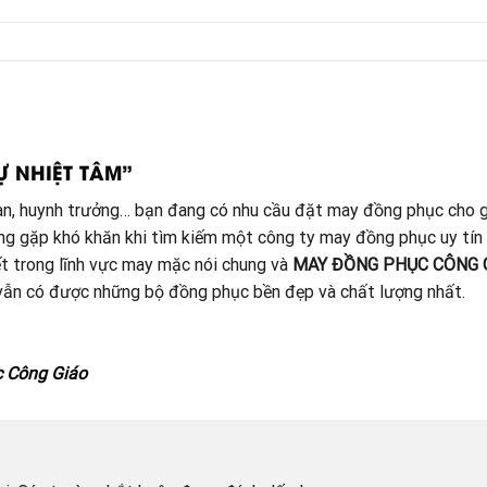
Ự NHIỆT TÂM”
đoàn, huynh trưởng… bạn đang có nhu cầu đặt may đồng phục cho g
ang gặp khó khăn khi tìm kiếm một công ty may đồng phục uy tín
t trong lĩnh vực may mặc nói chung và
MAY ĐỒNG PHỤC CÔNG 
à vẫn có được những bộ đồng phục bền đẹp và chất lượng nhất.
c Công Giáo