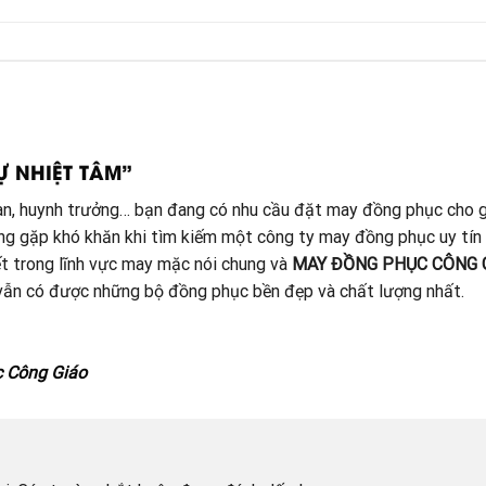
Ự NHIỆT TÂM”
đoàn, huynh trưởng… bạn đang có nhu cầu đặt may đồng phục cho g
ang gặp khó khăn khi tìm kiếm một công ty may đồng phục uy tín
t trong lĩnh vực may mặc nói chung và
MAY ĐỒNG PHỤC CÔNG 
à vẫn có được những bộ đồng phục bền đẹp và chất lượng nhất.
c Công Giáo