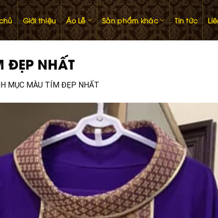
 chủ
Giới thiệu
Áo Lễ
Sản phẩm khác
Tin tức
Li
M ĐẸP NHẤT
NH MỤC MÀU TÍM ĐẸP NHẤT