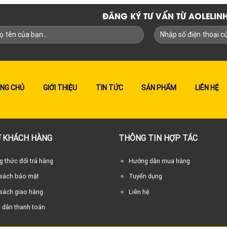
ĐĂNG KÝ TƯ VẤN TỪ AOLELI
NG CHỦ
GIỚI THIỆU
TIN TỨC
SẢN PHẨM
LIÊN HỆ
 KHÁCH HÀNG
THÔNG TIN HỢP TÁC
 thức đổi trả hàng
Hướng dẫn mua hàng
 sách bảo mật
Tuyển dụng
sách giao hàng
Liên hệ
 dẫn thanh toán