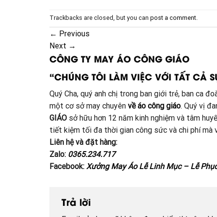
Trackbacks are closed, but you can
post a comment
.
←
Previous
Next
→
CÔNG TY MAY ÁO CÔNG GIÁO
“CHÚNG TÔI LÀM VIỆC VỚI TẤT CẢ S
Quý Cha, quý anh chị trong ban giới trẻ, ban ca 
một cơ sở may chuyên
về áo công giáo
. Quý vị đ
GIÁO
sở hữu hơn 12 năm kinh nghiệm và tâm huyế
tiết kiệm tối đa thời gian công sức và chi phí m
Liên hệ và đặt hàng:
Zalo:
0365.234.717
Facebook:
Xưởng May Áo Lễ Linh Mục – Lễ Phụ
Trả lời