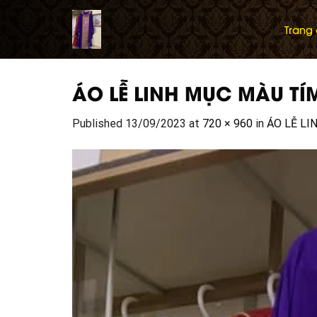
Skip
to
Trang
content
ÁO LỄ LINH MỤC MÀU TÍ
Published
13/09/2023
at
720 × 960
in
ÁO LỄ LI