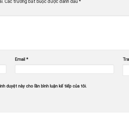
i.
Các trường bắt buộc được đánh dấu
*
Email
*
Tr
ình duyệt này cho lần bình luận kế tiếp của tôi.