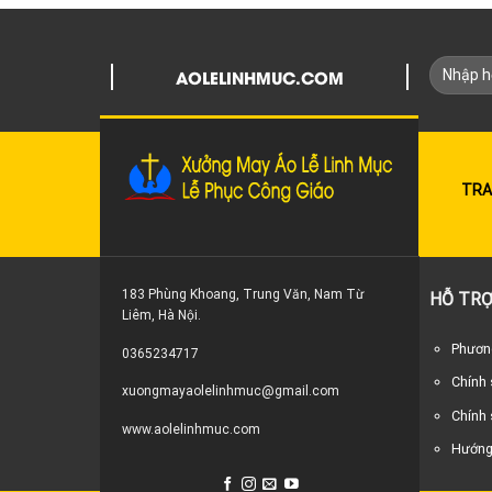
AOLELINHMUC.COM
TRA
183 Phùng Khoang, Trung Văn, Nam Từ
HỖ TRỢ
Liêm, Hà Nội.
Phương
0365234717
Chính
xuongmayaolelinhmuc@gmail.com
Chính 
www.aolelinhmuc.com
Hướng