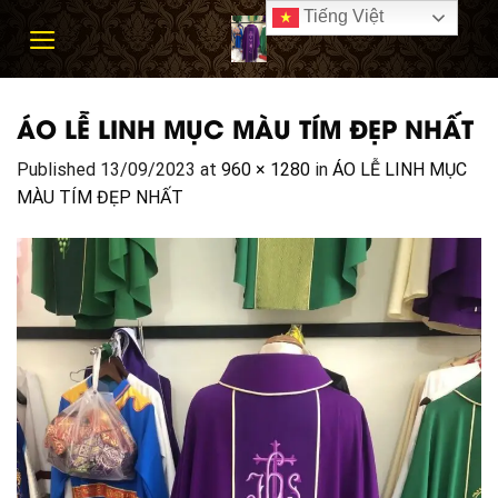
Skip
Tiếng Việt
to
content
ÁO LỄ LINH MỤC MÀU TÍM ĐẸP NHẤT
Published
13/09/2023
at
960 × 1280
in
ÁO LỄ LINH MỤC
MÀU TÍM ĐẸP NHẤT