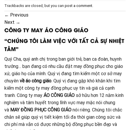
Trackbacks are closed, but you can
post a comment
.
←
Previous
Next
→
CÔNG TY MAY ÁO CÔNG GIÁO
“CHÚNG TÔI LÀM VIỆC VỚI TẤT CẢ SỰ NHIỆT
TÂM”
Quý Cha, quý anh chị trong ban giới trẻ, ban ca đoàn, huynh
trưởng… bạn đang có nhu cầu đặt may đồng phục cho giáo
xứ, giáo họ của mình. Quý vị đang tìm kiếm một cơ sở may
chuyên
về áo công giáo
. Quý vị đang gặp khó khăn khi tìm
kiếm một công ty may đồng phục uy tín và giá cả cạnh
tranh. Công ty may
ÁO CÔNG GIÁO
sở hữu hơn 12 năm kinh
nghiệm và tâm huyết trong lĩnh vực may mặc nói chung
và
MAY ĐỒNG PHỤC CÔNG GIÁO
nói riêng. Chúng tôi chắc
chắn sẽ giúp quý vị tiết kiệm tối đa thời gian công sức và
chi phí mà vẫn có được những bộ đồng phục bền đẹp và