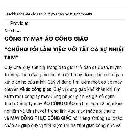
Trackbacks are closed, but you can
post a comment
.
←
Previous
Next
→
CÔNG TY MAY ÁO CÔNG GIÁO
“CHÚNG TÔI LÀM VIỆC VỚI TẤT CẢ SỰ NHIỆT
TÂM”
Quý Cha, quý anh chị trong ban giới trẻ, ban ca đoàn, huynh
trưởng… bạn đang có nhu cầu đặt may đồng phục cho giáo
xứ, giáo họ của mình. Quý vị đang tìm kiếm một cơ sở may
chuyên
về áo công giáo
. Quý vị đang gặp khó khăn khi tìm
kiếm một công ty may đồng phục uy tín và giá cả cạnh
tranh. Công ty may
ÁO CÔNG GIÁO
sở hữu hơn 12 năm kinh
nghiệm và tâm huyết trong lĩnh vực may mặc nói chung
và
MAY ĐỒNG PHỤC CÔNG GIÁO
nói riêng. Chúng tôi chắc
chắn sẽ giúp quý vị tiết kiệm tối đa thời gian công sức và