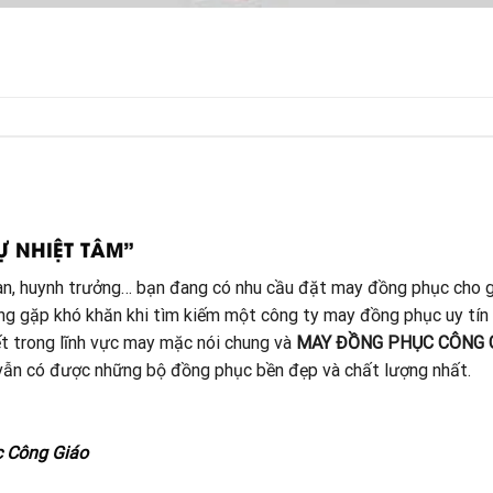
Ự NHIỆT TÂM”
đoàn, huynh trưởng… bạn đang có nhu cầu đặt may đồng phục cho g
ang gặp khó khăn khi tìm kiếm một công ty may đồng phục uy tín
t trong lĩnh vực may mặc nói chung và
MAY ĐỒNG PHỤC CÔNG 
à vẫn có được những bộ đồng phục bền đẹp và chất lượng nhất.
c Công Giáo