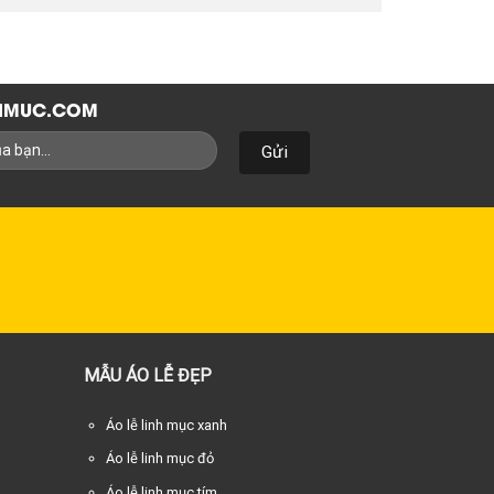
NHMUC.COM
MẪU ÁO LỄ ĐẸP
Áo lễ linh mục xanh
Áo lễ linh mục đỏ
Áo lễ linh mục tím