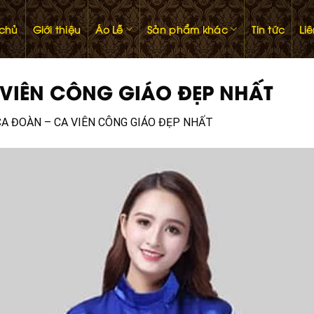
 chủ
Giới thiệu
Áo Lễ
Sản phẩm khác
Tin tức
Li
VIÊN CÔNG GIÁO ĐẸP NHẤT
A ĐOÀN – CA VIÊN CÔNG GIÁO ĐẸP NHẤT