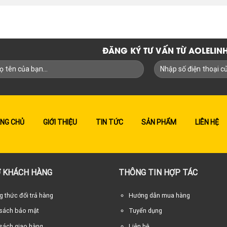
ĐĂNG KÝ TƯ VẤN TỪ AOLELI
NG CHỦ
GIỚI THIỆU
TIN TỨC
SẢN PHẨM
LIÊN HỆ
 KHÁCH HÀNG
THÔNG TIN HỢP TÁC
 thức đổi trả hàng
Hướng dẫn mua hàng
 sách bảo mật
Tuyển dụng
sách giao hàng
Liên hệ