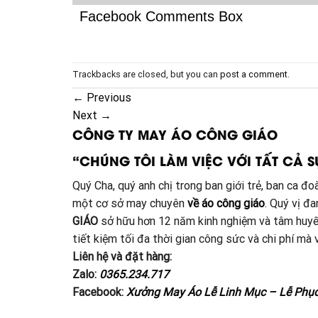
Facebook Comments Box
Trackbacks are closed, but you can
post a comment
.
←
Previous
Next
→
CÔNG TY MAY ÁO CÔNG GIÁO
“CHÚNG TÔI LÀM VIỆC VỚI TẤT CẢ S
Quý Cha, quý anh chị trong ban giới trẻ, ban ca 
một cơ sở may chuyên
về áo công giáo
. Quý vị đ
GIÁO
sở hữu hơn 12 năm kinh nghiệm và tâm huyế
tiết kiệm tối đa thời gian công sức và chi phí m
Liên hệ và đặt hàng:
Zalo:
0365.234.717
Facebook:
Xưởng May Áo Lễ Linh Mục – Lễ Phụ