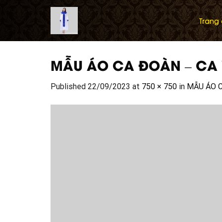
Skip
to
Trang
content
MẪU ÁO CA ĐOÀN – CA 
Published
22/09/2023
at
750 × 750
in
MẪU ÁO C