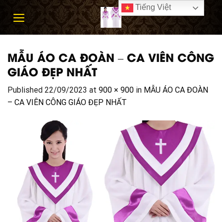
Skip
Tiếng Việt
to
content
MẪU ÁO CA ĐOÀN – CA VIÊN CÔNG
GIÁO ĐẸP NHẤT
Published
22/09/2023
at
900 × 900
in
MẪU ÁO CA ĐOÀN
– CA VIÊN CÔNG GIÁO ĐẸP NHẤT