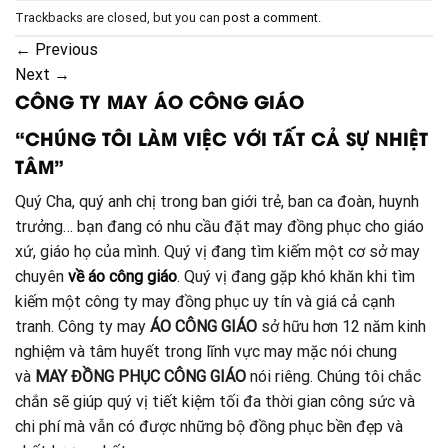
Trackbacks are closed, but you can
post a comment
.
←
Previous
Next
→
CÔNG TY MAY ÁO CÔNG GIÁO
“CHÚNG TÔI LÀM VIỆC VỚI TẤT CẢ SỰ NHIỆT
TÂM”
Quý Cha, quý anh chị trong ban giới trẻ, ban ca đoàn, huynh
trưởng… bạn đang có nhu cầu đặt may đồng phục cho giáo
xứ, giáo họ của mình. Quý vị đang tìm kiếm một cơ sở may
chuyên
về áo công giáo
. Quý vị đang gặp khó khăn khi tìm
kiếm một công ty may đồng phục uy tín và giá cả cạnh
tranh. Công ty may
ÁO CÔNG GIÁO
sở hữu hơn 12 năm kinh
nghiệm và tâm huyết trong lĩnh vực may mặc nói chung
và
MAY ĐỒNG PHỤC CÔNG GIÁO
nói riêng. Chúng tôi chắc
chắn sẽ giúp quý vị tiết kiệm tối đa thời gian công sức và
chi phí mà vẫn có được những bộ đồng phục bền đẹp và