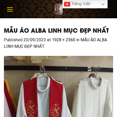
Skip
Tiếng Việt
to
content
MẪU ÁO ALBA LINH MỤC ĐẸP NHẤT
Published
20/09/2023
at
1928 × 2560
in
MẪU ÁO ALBA
LINH MỤC ĐẸP NHẤT