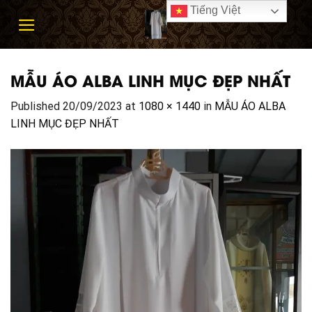
Skip
Tiếng Việt
to
content
MẪU ÁO ALBA LINH MỤC ĐẸP NHẤT
Published
20/09/2023
at
1080 × 1440
in
MẪU ÁO ALBA
LINH MỤC ĐẸP NHẤT