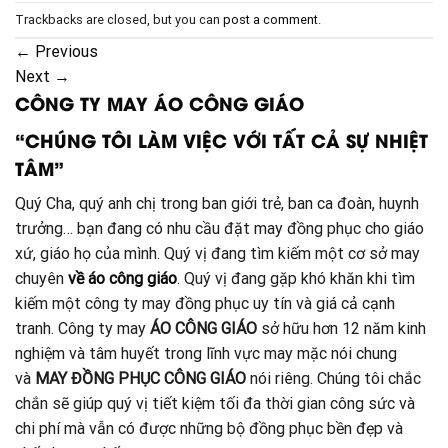
Trackbacks are closed, but you can
post a comment
.
←
Previous
Next
→
CÔNG TY MAY ÁO CÔNG GIÁO
“CHÚNG TÔI LÀM VIỆC VỚI TẤT CẢ SỰ NHIỆT
TÂM”
Quý Cha, quý anh chị trong ban giới trẻ, ban ca đoàn, huynh
trưởng… bạn đang có nhu cầu đặt may đồng phục cho giáo
xứ, giáo họ của mình. Quý vị đang tìm kiếm một cơ sở may
chuyên
về áo công giáo
. Quý vị đang gặp khó khăn khi tìm
kiếm một công ty may đồng phục uy tín và giá cả cạnh
tranh. Công ty may
ÁO CÔNG GIÁO
sở hữu hơn 12 năm kinh
nghiệm và tâm huyết trong lĩnh vực may mặc nói chung
và
MAY ĐỒNG PHỤC CÔNG GIÁO
nói riêng. Chúng tôi chắc
chắn sẽ giúp quý vị tiết kiệm tối đa thời gian công sức và
chi phí mà vẫn có được những bộ đồng phục bền đẹp và