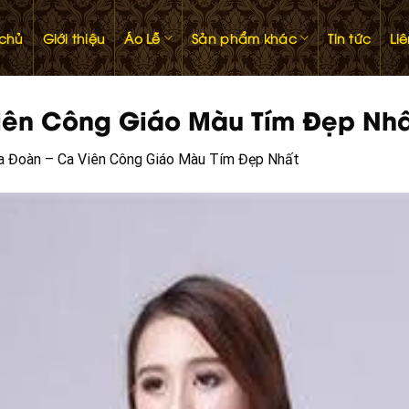
 chủ
Giới thiệu
Áo Lễ
Sản phẩm khác
Tin tức
Li
iên Công Giáo Màu Tím Đẹp Nh
 Đoàn – Ca Viên Công Giáo Màu Tím Đẹp Nhất