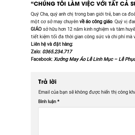
“CHÚNG TÔI LÀM VIỆC VỚI TẤT CẢ S
Quý Cha, quý anh chị trong ban giới trẻ, ban ca 
một cơ sở may chuyên
về áo công giáo
. Quý vị đ
GIÁO
sở hữu hơn 12 năm kinh nghiệm và tâm huyế
tiết kiệm tối đa thời gian công sức và chi phí m
Liên hệ và đặt hàng:
Zalo:
0365.234.717
Facebook:
Xưởng May Áo Lễ Linh Mục – Lễ Phụ
Trả lời
Email của bạn sẽ không được hiển thị công kha
Bình luận
*