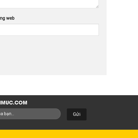
ang web
NHMUC.COM