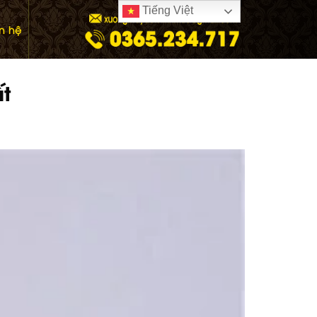
Tiếng Việt
ên hệ
ất