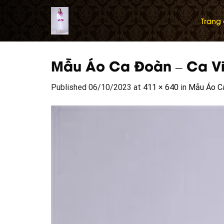
Skip
to
Trang
content
Mẫu Áo Ca Đoàn – Ca V
Published
06/10/2023
at
411 × 640
in
Mẫu Áo Ca