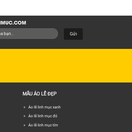
NHMUC.COM
MẪU ÁO LỄ ĐẸP
Áo lễ linh mục xanh
Áo lễ linh mục đỏ
Áo lễ linh mục tím