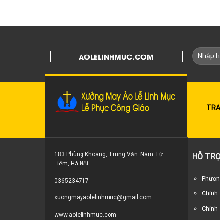
AOLELINHMUC.COM
TRA
183 Phùng Khoang, Trung Văn, Nam Từ
HỖ TRỢ
Liêm, Hà Nội.
Phương
0365234717
Chính
xuongmayaolelinhmuc@gmail.com
Chính 
www.aolelinhmuc.com