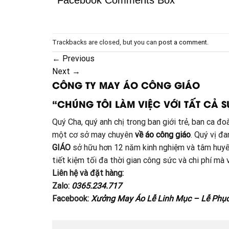
Facebook Comments Box
Trackbacks are closed, but you can
post a comment
.
←
Previous
Next
→
CÔNG TY MAY ÁO CÔNG GIÁO
“CHÚNG TÔI LÀM VIỆC VỚI TẤT CẢ S
Quý Cha, quý anh chị trong ban giới trẻ, ban ca 
một cơ sở may chuyên
về áo công giáo
. Quý vị đ
GIÁO
sở hữu hơn 12 năm kinh nghiệm và tâm huyế
tiết kiệm tối đa thời gian công sức và chi phí m
Liên hệ và đặt hàng:
Zalo:
0365.234.717
Facebook:
Xưởng May Áo Lễ Linh Mục – Lễ Phụ