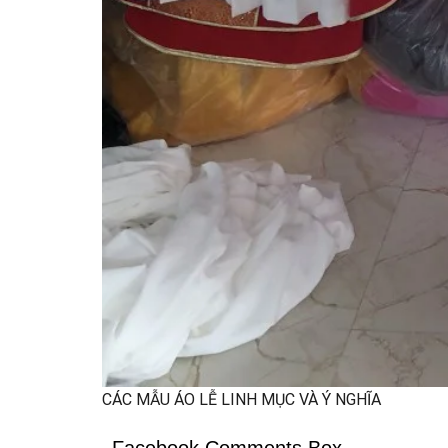
CÁC MẪU ÁO LỄ LINH MỤC VÀ Ý NGHĨA