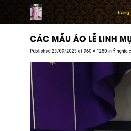
Skip
to
Trang
content
CÁC MẪU ÁO LỄ LINH M
Published
23/09/2023
at
960 × 1280
in
Ý nghĩa 