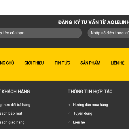
ĐĂNG KÝ TƯ VẤN TỪ AOLELI
NG CHỦ
GIỚI THIỆU
TIN TỨC
SẢN PHẨM
LIÊN HỆ
 KHÁCH HÀNG
THÔNG TIN HỢP TÁC
 thức đổi trả hàng
Hướng dẫn mua hàng
 sách bảo mật
Tuyển dụng
sách giao hàng
Liên hệ