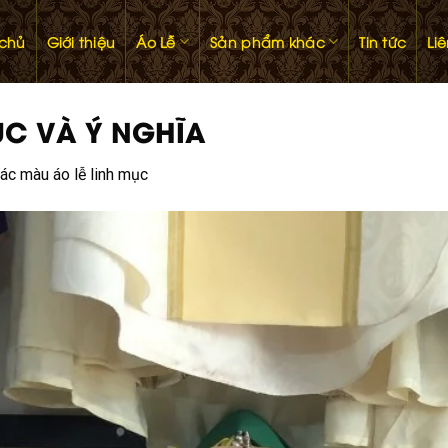
 chủ
Giới thiệu
Áo Lễ
Sản phẩm khác
Tin tức
Li
ỤC VÀ Ý NGHĨA
các màu áo lễ linh mục