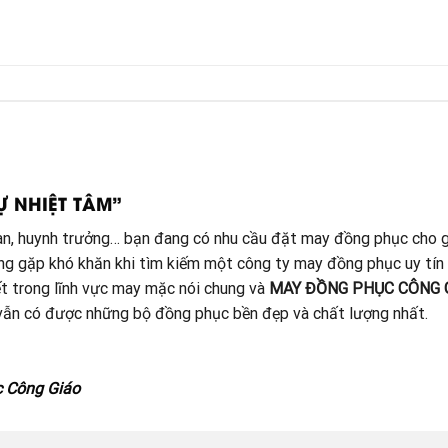
Ự NHIỆT TÂM”
đoàn, huynh trưởng… bạn đang có nhu cầu đặt may đồng phục cho g
ang gặp khó khăn khi tìm kiếm một công ty may đồng phục uy tín
t trong lĩnh vực may mặc nói chung và
MAY ĐỒNG PHỤC CÔNG 
à vẫn có được những bộ đồng phục bền đẹp và chất lượng nhất.
c Công Giáo